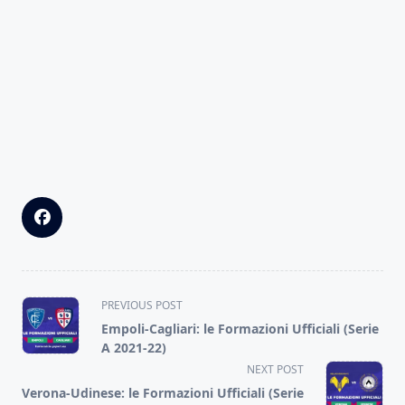
<span
PREVIOUS POST
class="nav-
Empoli-Cagliari: le Formazioni Ufficiali (Serie
subtitle
A 2021-22)
screen-
NEXT POST
reader-
Verona-Udinese: le Formazioni Ufficiali (Serie