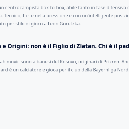
n centrocampista box-to-box, abile tanto in fase difensiva 
a. Tecnico, forte nella pressione e con un’intelligente posiz
to per stile di gioco a Leon Goretzka.
 e Origini: non è il Figlio di Zlatan. Chi è il pa
brahimovic sono albanesi del Kosovo, originari di Prizren. An
d è un calciatore e gioca per il club della Bayernliga Nord,