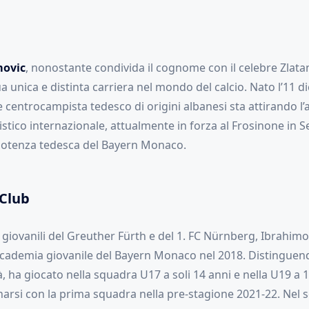
movic
, nonostante condivida il cognome con il celebre Zlatan
a unica e distinta carriera nel mondo del calcio. Nato l’11 
centrocampista tedesco di origini albanesi sta attirando l’
tico internazionale, attualmente in forza al Frosinone in Se
 potenza tedesca del Bayern Monaco.
 Club
 giovanili del Greuther Fürth e del 1. FC Nürnberg, Ibrahimov
’accademia giovanile del Bayern Monaco nel 2018. Distinguen
tà, ha giocato nella squadra U17 a soli 14 anni e nella U19 a 
enarsi con la prima squadra nella pre-stagione 2021-22. Nel