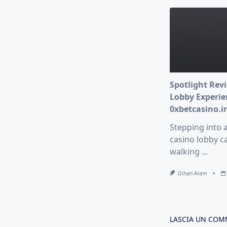
Spotlight Revi
Lobby Experie
0xbetcasino.i
Stepping into 
casino lobby ca
walking
...
Dihan Alam
LASCIA UN CO