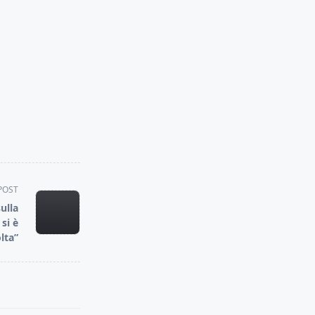
POST
ulla
si è
lta”