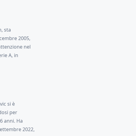
, sta
dicembre 2005,
attenzione nel
rie A, in
ic si è
dosi per
16 anni. Ha
 settembre 2022,