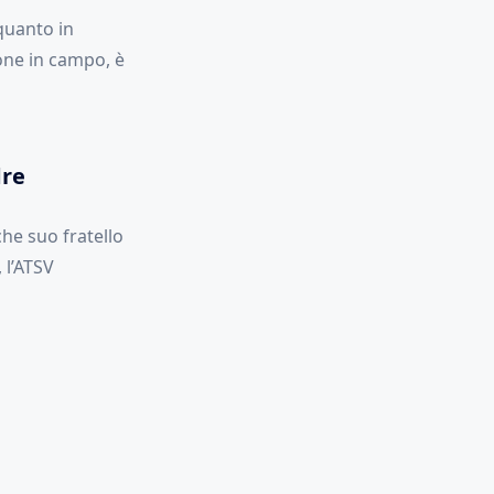
quanto in
ione in campo, è
dre
che suo fratello
 l’ATSV