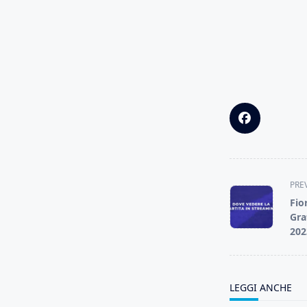
<span
PRE
class="nav-
Fio
subtitle
Gra
screen-
202
reader-
text">Page</s
LEGGI ANCHE