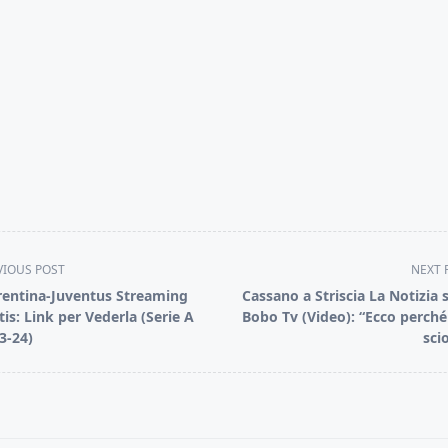
VIOUS POST
NEXT 
rentina-Juventus Streaming
Cassano a Striscia La Notizia s
tis: Link per Vederla (Serie A
Bobo Tv (Video): “Ecco perché 
3-24)
scio
pan>