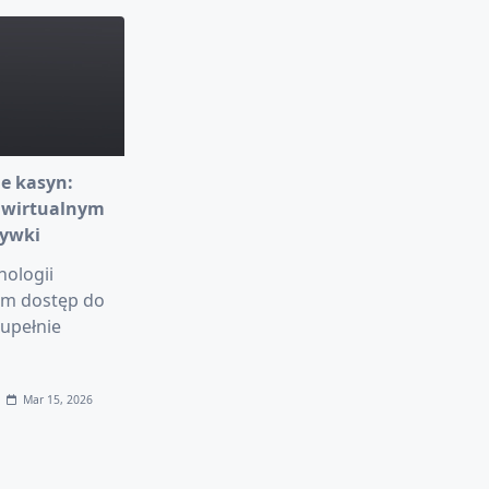
e kasyn:
 wirtualnym
rywki
nologii
am dostęp do
upełnie
Mar 15, 2026