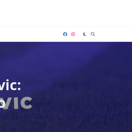
vic:
o