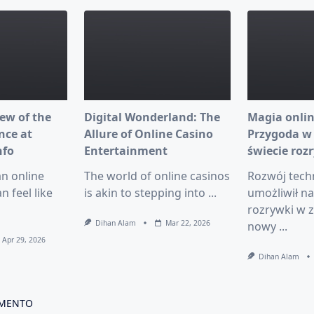
ew of the
Digital Wonderland: The
Magia onlin
nce at
Allure of Online Casino
Przygoda w
nfo
Entertainment
świecie roz
an online
The world of online casinos
Rozwój tech
n feel like
is akin to stepping into
...
umożliwił n
rozrywki w z
Dihan Alam
Mar 22, 2026
nowy
...
Apr 29, 2026
Dihan Alam
MMENTO