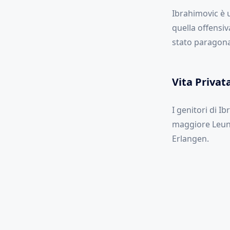
Ibrahimovic è u
quella offensiv
stato paragona
Vita Privata
I genitori di I
maggiore Leunar
Erlangen.