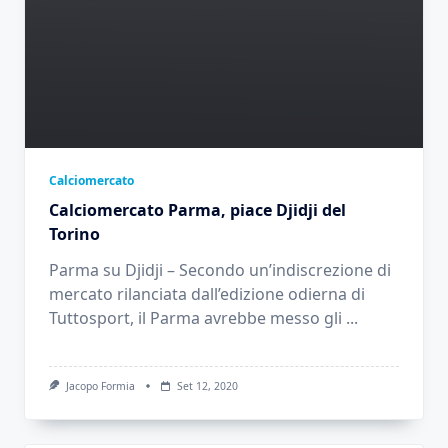
Calciomercato
Calciomercato Parma, piace Djidji del
Torino
Parma su Djidji – Secondo un’indiscrezione di
mercato rilanciata dall’edizione odierna di
Tuttosport, il Parma avrebbe messo gli
...
Jacopo Formia
Set 12, 2020