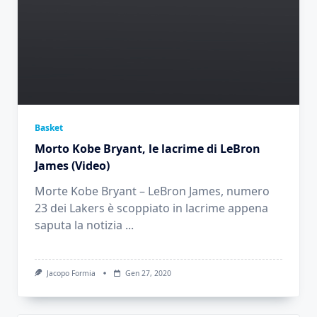
Basket
Morto Kobe Bryant, le lacrime di LeBron
James (Video)
Morte Kobe Bryant – LeBron James, numero
23 dei Lakers è scoppiato in lacrime appena
saputa la notizia
...
Jacopo Formia
Gen 27, 2020