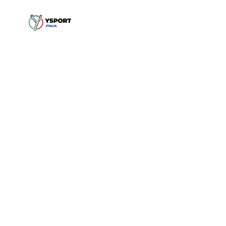
Skip
to
content