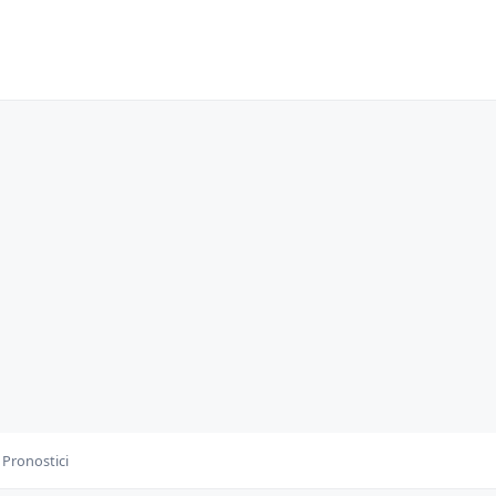
Pronostici