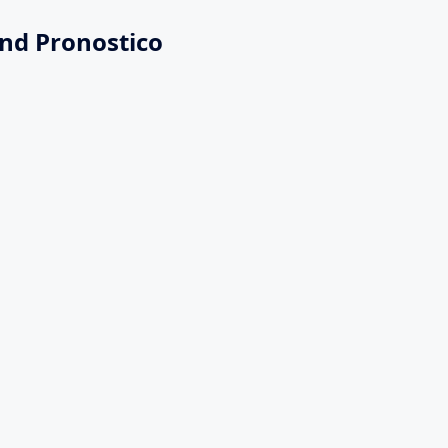
nd Pronostico