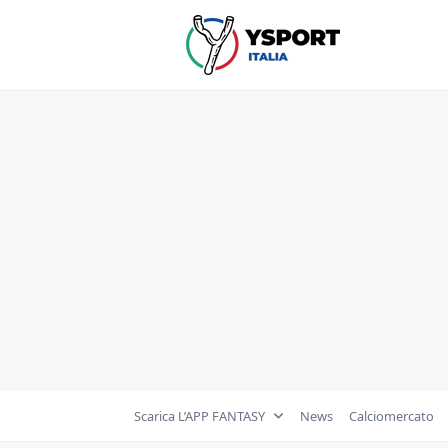
Skip
to
content
Scarica L’APP FANTASY
News
Calciomercato